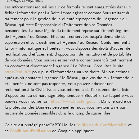
statistiques
*Champs obligatoires
Les informations recueillies sur ce formulaire sont enregistrées dans un
fichier informatisé par La Boite Immo agissant comme Sous-traitant du
Nombre d'habitants
5 978
traitement pour la gestion de la clientèle/prospects de l'Agence / du
Réseau qui reste Responsable du Traitement de vos Données
Propriétaires (vs. locataires)
78,35 %
personnelles. La base légale du traitement repose sur l'intérêt légitime
de l'Agence / du Réseau. Elles sont conservées jusqu'à demande de
Taxe habitation
10,65 %
suppression et sont destinées à l'Agence / au Réseau. Conformément à
Taxe foncière
11,61 %
la loi « informatique et libertés », vous disposez des droits d’accès, de
rectification, d’effacement, d’opposition, de limitation et de portabilité
Habitants de moins de 25 ans
36,54 %
de vos données. Vous pouvez retirer votre consentement à tout moment
en contactant directement l’Agence / Le Réseau. Consultez le site
Habitants de 25 à 55 ans
38,10 %
https://cnil.fr/fr
pour plus d’informations sur vos droits. Si vous estimez,
après avoir contacté l'Agence / le Réseau, que vos droits « Informatique
Habitants de plus de 55 ans
25,36 %
et Libertés » ne sont pas respectés, vous pouvez adresser une
Nombre d'enfants par famille
1,23
réclamation à la CNIL. Nous vous informons de l’existence de la liste
d'opposition au démarchage téléphonique « Bloctel », sur laquelle vous
Familles sans enfant
39,32 %
pouvez vous inscrire ici :
https://www.bloctel.gouv.fr
. Dans le cadre de
la protection des Données personnelles, nous vous invitons à ne pas
Familles avec 1 ou 2 enfants
45,09 %
inscrire de Données sensibles dans le champ de saisie libre.
Maisons
90,41 %
Ce site est protégé par reCAPTCHA, les
Politiques de Confidentialité
et
Appartements
9,59 %
es
Conditions d'utilisation
de Google s'appliquent.
Familles avec 3 enfants
12,30 %