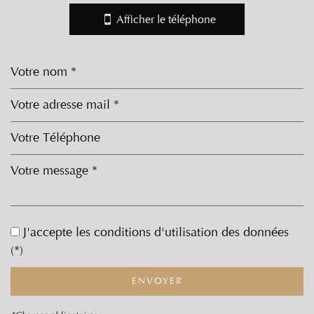
−
Afficher le téléphone
Leaflet
|
©
Jawg
Maps
|
© OpenStreetMap
École maternelle
École primaire
J'accepte les conditions d'utilisation des données
(*)
Bibliothèque
Mairie
ENVOYER