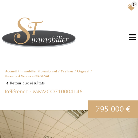
0
FR
Accueil
Immobilier Professionnel
Yvelines
Orgeval
Bureaux À Vendre - ORGEVAL
Retour aux résultats
Référence : MMVCO710004146
795 000 €