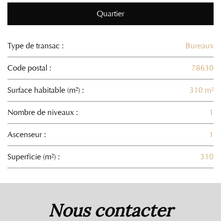
Quartier
Type de transac :
Bureaux
Code postal :
78630
Surface habitable (m²) :
310 m²
Nombre de niveaux :
1
Ascenseur :
1
Superficie (m²) :
310
la ville de orgeval (78630)
nous contacter
+