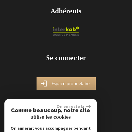
Adhérents
Se connecter
Espace propriétaire
On en reste là
Comme beaucoup, notre site
utilise les cookies
site réalisé par
On aimerait vous accompagner pendant