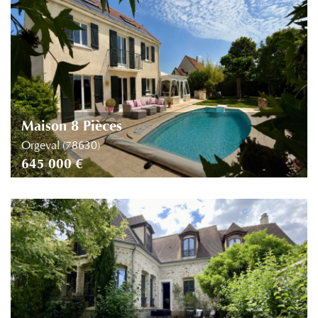
Piscine
Parking
Terrasse
Maison 8 Pièces
Orgeval (78630)
645 000 €